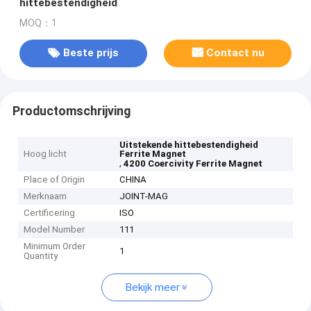
hittebestendigheid
MOQ：1
Beste prijs
Contact nu
Productomschrijving
Uitstekende hittebestendigheid
Hoog licht
Ferrite Magnet
,
4200 Coercivity Ferrite Magnet
Place of Origin
CHINA
Merknaam
JOINT-MAG
Certificering
ISO
Model Number
111
Minimum Order
1
Quantity
Bekijk meer