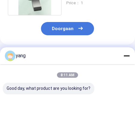
Price： 1
Doorgaan
Geadviseerde Producten
yang
8:11 AM
Good day, what product are you looking for?
Hoog intrinsieke
Remanentie 0,3 tot
Remanentie 0,
coerciviteit
0,45 Tesla Ferriet
0,45 Tesla
permanente
Magnet Permanent
Permanente
ferrietmagneet met
Ideaal Magnetisch
Ferritmagneet
0,05 mm tolerantie
Materiaal voor
Hoge Elektrisc
Beste prijs
Beste prijs
Beste pri