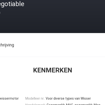
gotiable
s
rijving
KENMERKEN
 wissermotor
Modelleer nr.:
Voor diverse types van Wisser
Handelsmerk:
Gezamenlijk-MAG, gezamenlijk-Mag