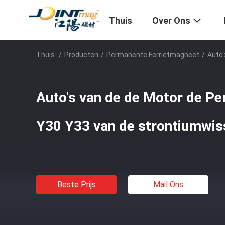
Thuis
Over Ons
Thuis
/
Producten
/
Permanente Ferrietmagneet
/
Auto
Auto's van de de Motor de P
Y30 Y33 van de strontiumwis
Beste Prijs
Mail Ons