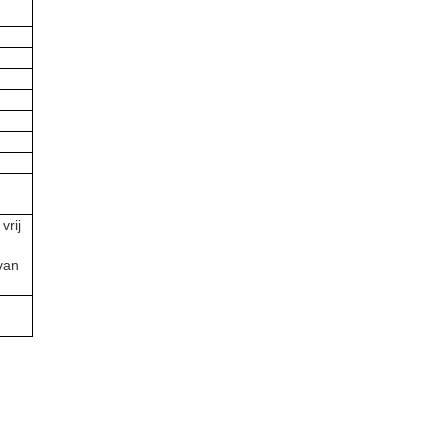
vrij
van