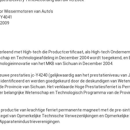
r Wissermotoren van Auto's
/Y4041
 2009
verleend met High-tech die Productcertificaat, als High-tech Ondernem
chap en Technologieafdeling in December 2004 wordt toegekend, en E
nologieinnovatie van het MKB van Sichuan in December 2004.
ieuwe prestaties jc-Y4240 (gelijkwaardig aan het prestatieniveau van 
ïdentificeerd en werden goedgekeurd door de deskundigen van Wete
de Provincie van Sichuan. Het verklaarde Hoge Prestatiesferriet is 
er belangrijke Wetenschap en Technologisch Programma van de Provi
e productie van krachtige ferriet permanente magneet met de pre-sinte
egel van Opmerkelijke Technische Verwezenlijkingen en Opmerkelijke
 Apparatenindustrieverenigingen.