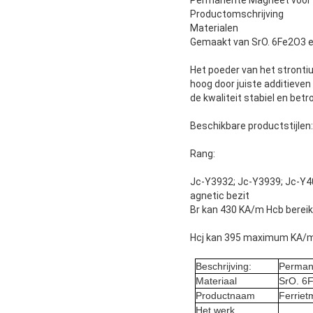
Productomschrijving
Materialen
Gemaakt van SrO. 6Fe2O3 e
Het poeder van het strontiu
hoog door juiste additieven
de kwaliteit stabiel en betr
Beschikbare productstijlen
Rang:
Jc-Y3932; Jc-Y3939; Jc-Y4
agnetic bezit
Br kan 430 KA/m Hcb bereik
Hcj kan 395 maximum KA/m 
Beschrijving:
Perman
Materiaal
SrO. 6
Productnaam
Ferrie
Het werk