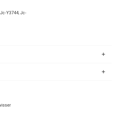
 Jc-Y3744; Jc-
wisser