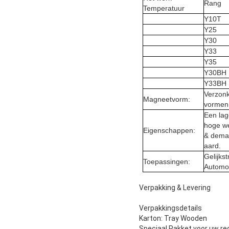
Rang
Temperatuur
Y10T
Y25
Y30
Y33
Y35
Y30BH
Y33BH
Verzonk
Magneetvorm:
vormen 
Een lag
hoge we
Eigenschappen:
& demag
aard.
Gelijks
Toepassingen:
Automob
Verpakking & Levering
Verpakkingsdetails
Karton: Tray Wooden
Speciaal Pakket voor uw r