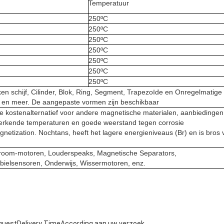
Temperatuur
250ºC
250ºC
250ºC
250ºC
250ºC
250ºC
250ºC
en schijf, Cilinder, Blok, Ring, Segment, Trapezoïde en Onregelmatige
en meer. De aangepaste vormen zijn beschikbaar
e kostenalternatief voor andere magnetische materialen, aanbiedingen 
rkende temperaturen en goede weerstand tegen corrosie
netization. Nochtans, heeft het lagere energieniveaus (Br) en is bros 
troom-motoren, Louderspeaks, Magnetische Separators,
ielsensoren, Onderwijs,
Wissermotoren, enz.
equestDelivery TimeAccording aan uw verzoek