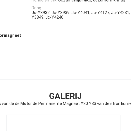
Rang:
Jc-Y3932; Jc-Y3939; Jc-Y4041; Jc-Y4127; Jc-Y4231;
Y3849; Jc-Y4240
tormagneet
GALERIJ
s van de de Motor de Permanente Magneet Y30 Y33 van de strontium