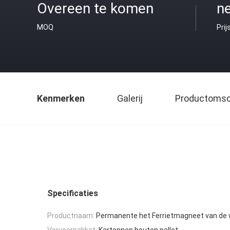
Overeen te komen
ne
MOQ
Prij
Kenmerken
Galerij
Productomsch
Specificaties
Productnaam:
Permanente het Ferrietmagneet van de
Vervoerpakket:
Kartonnen houten pallet