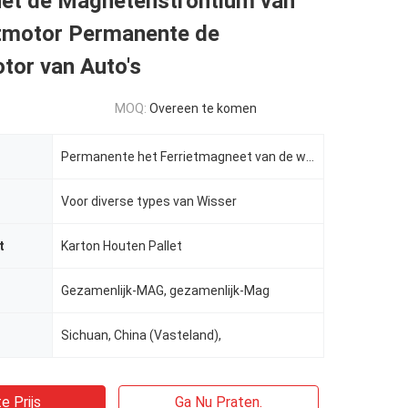
het de Magnetenstrontium van
etmotor Permanente de
tor van Auto's
MOQ:
Overeen te komen
Permanente het Ferrietmagneet van de wissermotor
Voor diverse types van Wisser
t
Karton Houten Pallet
Gezamenlijk-MAG, gezamenlijk-Mag
Sichuan, China (Vasteland),
e Prijs
Ga Nu Praten.