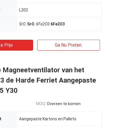
r
L202
SrO.
SrO.
6Fe2O3
6Fe2O3
e Prijs
Ga Nu Praten.
 Magneetventilator van het
3 de Harde Ferriet Aangepaste
5 Y30
MOQ:
Overeen te komen
t
Aangepaste Kartons en Pallets