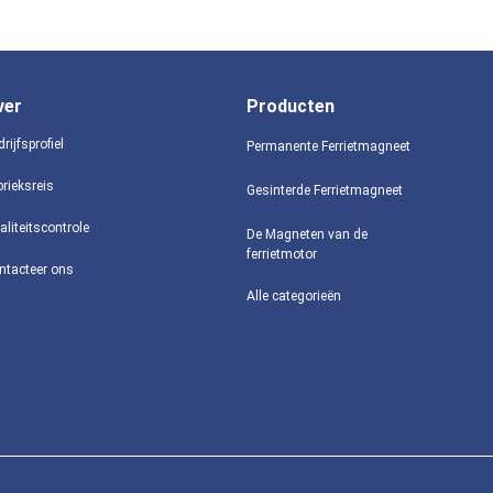
ver
Producten
rijfsprofiel
Permanente Ferrietmagneet
brieksreis
Gesinterde Ferrietmagneet
aliteitscontrole
De Magneten van de
ferrietmotor
ntacteer ons
Alle categorieën