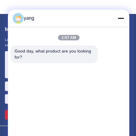
yang
Mail ons
1:57 AM
Laat ons uw vereiste weten. We zullen de beste producten met u
verbinden.
Good day, what product are you looking 
for?
Verzend >>