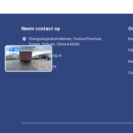
Neem contact op
O
Chenguangindustrieterrein, Fushun-Provincie,
Bed
Zigong, Sichuan, China 643200
Fa
yang@jiang-yang.cn
Kw
86-18990076639
Co