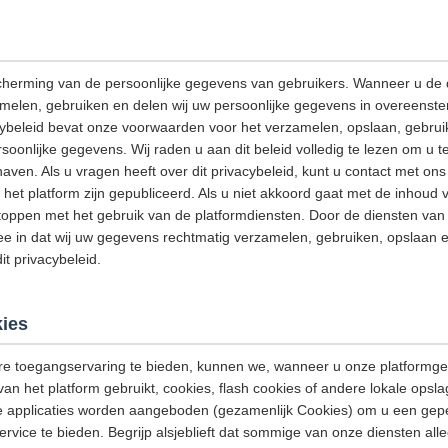
cherming van de persoonlijke gegevens van gebruikers. Wanneer u de 
amelen, gebruiken en delen wij uw persoonlijke gegevens in overeenst
acybeleid bevat onze voorwaarden voor het verzamelen, opslaan, gebrui
onlijke gegevens. Wij raden u aan dit beleid volledig te lezen om u t
aven. Als u vragen heeft over dit privacybeleid, kunt u contact met o
het platform zijn gepubliceerd. Als u niet akkoord gaat met de inhoud v
stoppen met het gebruik van de platformdiensten. Door de diensten van h
e in dat wij uw gegevens rechtmatig verzamelen, gebruiken, opslaan e
t privacybeleid.
ies
e toegangservaring te bieden, kunnen we, wanneer u onze platformge
van het platform gebruikt, cookies, flash cookies of andere lokale opsl
e applicaties worden aangeboden (gezamenlijk Cookies) om u een gep
ervice te bieden. Begrijp alsjeblieft dat sommige van onze diensten a