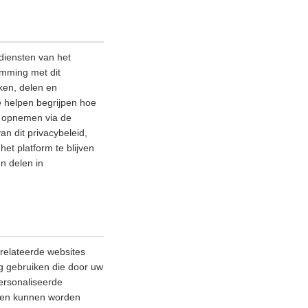
diensten van het
emming met dit
ken, delen en
e helpen begrijpen hoe
ns opnemen via de
an dit privacybeleid,
et platform te blijven
n delen in
relateerde websites
ag gebruiken die door uw
ersonaliseerde
lleen kunnen worden