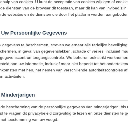
hulp van cookies. U kunt de acceptatie van cookies wijzigen of cooki
de diensten van de browser dit toestaan, maar dit kan van invloed zijn
eerde websites en de diensten die door het platform worden aangeboden
 Uw Persoonlijke Gegevens
w gegevens te beschermen, streven we ernaar alle redelijke beveiligi
ermen, in geval van gegevenslekken, schade of verlies, inclusief maar
g, gegevenscentrumtoegangscontrole. We beheren ook strikt werknemers
steld aan uw informatie, inclusief maar niet beperkt tot het onderteke
omsten met hen, het nemen van verschillende autoriteitscontroles afh
 activiteiten.
Minderjarigen
de bescherming van de persoonlijke gegevens van minderjarigen. Als u
d te vragen dit privacybeleid zorgvuldig te lezen en onze diensten te g
 met toestemming van uw voogd.