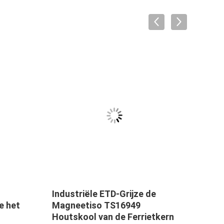
VID
Industriële ETD-Grijze de
Van 
e het
Magneetiso TS16949
ISO 
Houtskool van de Ferrietkern
moto