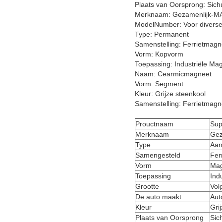
Plaats van Oorsprong: Sich
Merknaam: Gezamenlijk-MA
ModelNumber: Voor divers
Type: Permanent
Samenstelling: Ferrietmagn
Vorm: Kopvorm
Toepassing: Industriële Ma
Naam: Cearmicmagneet
Vorm: Segment
Kleur: Grijze steenkool
Samenstelling: Ferrietmagn
Prouctnaam
Sup
Merknaam
Gez
Type
Aan
Samengesteld
Fer
Vorm
Mag
Toepassing
Ind
Grootte
Vol
De auto maakt
Aut
Kleur
Gri
Plaats van Oorsprong
Sic