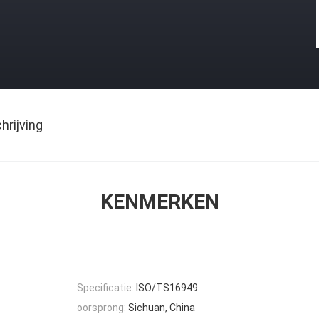
rijving
KENMERKEN
Specificatie:
ISO/TS16949
oorsprong:
Sichuan, China